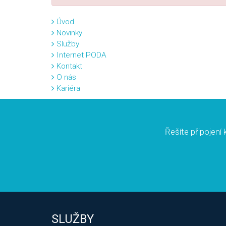
Úvod
Novinky
Služby
Internet PODA
Kontakt
O nás
Kariéra
Řešíte připojení k
SLUŽBY