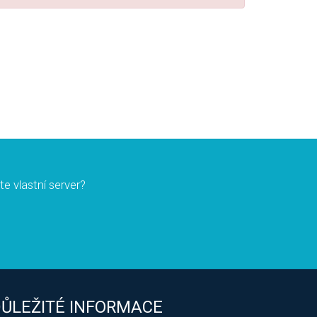
ete vlastní server?
ŮLEŽITÉ INFORMACE