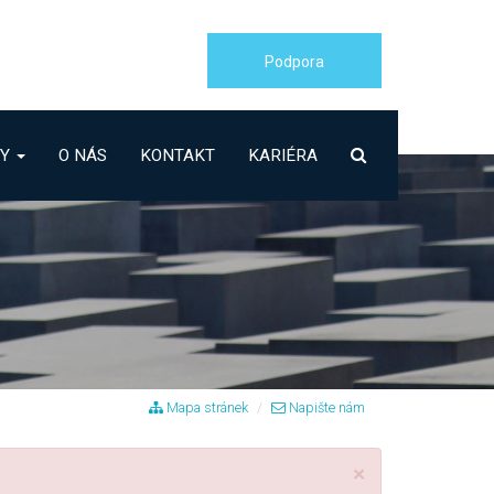
Podpora
BY
O NÁS
KONTAKT
KARIÉRA
Mapa stránek
Napište nám
×