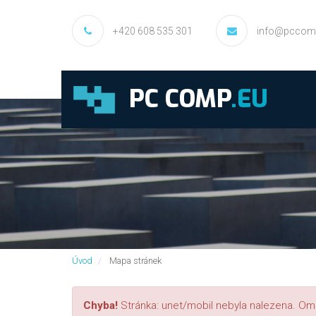
+420 608 535 301
info@pccom
PC COMP
.EU
Úvod
Mapa stránek
Chyba!
Stránka: unet/mobil nebyla nalezena. Om