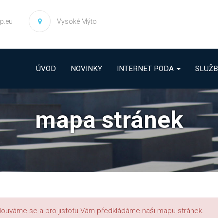
p.eu
Vysoké Mýto
ÚVOD
NOVINKY
INTERNET PODA
SLUŽ
mapa stránek
louváme se a pro jistotu Vám předkládáme naši mapu stránek.