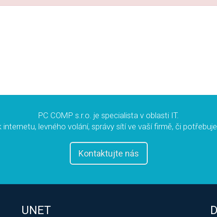
PC COMP s.r.o. je specialista v oblasti IT.
 internetu, levného volání, správy sítí ve vaší firmě, či potřebuj
Kontaktujte nás
UNET
D