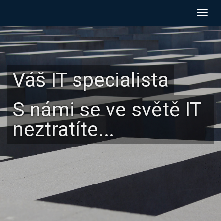
Navig
Váš IT specialista
S námi se ve světě IT
neztratíte...