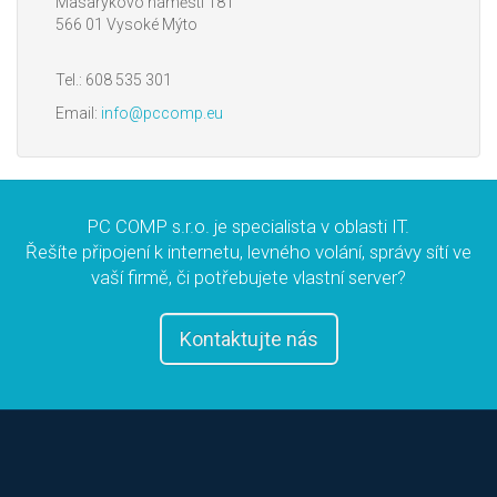
Masarykovo náměstí 181
566 01 Vysoké Mýto
Tel.: 608 535 301
Email:
info@pccomp.eu
PC COMP s.r.o. je specialista v oblasti IT.
Řešíte připojení k internetu, levného volání, správy sítí ve
vaší firmě, či potřebujete vlastní server?
Kontaktujte nás